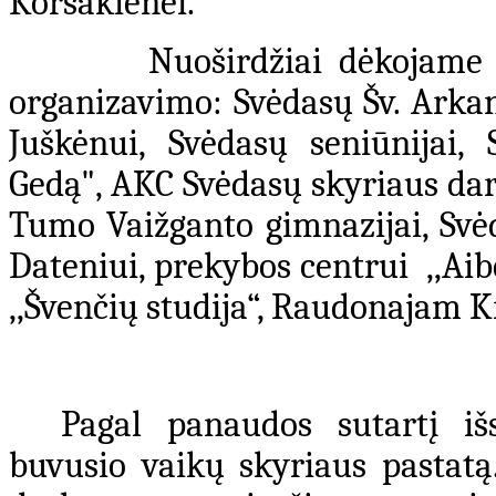
Korsakienei.
Nuoširdžiai dėkojame vis
organizavimo: Svėdasų Šv. Arka
Juškėnui, Svėdasų seniūnijai,
Gedą", AKC Svėdasų skyriaus dar
Tumo Vaižganto gimnazijai, Svėd
Dateniui, prekybos centrui ,,Ai
,,Švenčių studija“, Raudonajam 
Pagal panaudos sutartį i
buvusio vaikų skyriaus pastatą