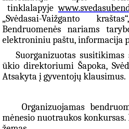
tinklalapyje
www.svedasubend
„Svėdasai-Vaižganto krašta
Bendruomenės nariams tarybo
elektroniniu paštu, informacija 
Suorganizuotas susitikimas 
ūkio direktoriumi Šapoka, Svėda
Atsakyta į gyventojų klausimus.
Organizuojamas bendruome
mėnesio nuotraukos konkursas. 
žemas.