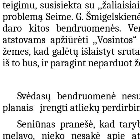
teigimu, susisiekta su ,,žaliaisia
problemą Seime. G. Šmigelskienė
daro kitos bendruomenės. Ve
atstovams apžiūrėti ,,Vosintos
žemes, kad galėtų išlaistyt sru
iš to bus, ir paragint neparduot 
Svėdasų bendruomenė nesut
planais įrengti atliekų perdirb
Seniūnas pranešė, kad tary
melavo, nieko nesakė apie at