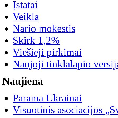
Įstatai
Veikla
Nario mokestis
Skirk 1,2%
Viešieji pirkimai
Naujoji tinklalapio versij
Naujiena
Parama Ukrainai
Visuotinis asociacijos 