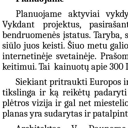
Planuojame aktyviai vykdyt
Vykdant projektus, pasirašan
bendruomenės įstatus. Taryba, s
siūlo juos keisti. Šiuo metu gal
internetinėje svetainėje. Prašo
keitimui. Tai kainuotų apie 300 L
Siekiant pritraukti Europos i
tikslinga ir ką reikėtų padaryt
plėtros vizija ir gal net miestel
planas yra sudarytas ir patalpin