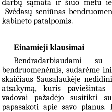
darbų sąmata ir šiuo metu ieš
Svėdasų seniūnas bendruomene
kabineto patalpomis.
Einamieji klausimai
Bendradarbiaudami su
bendruomenėmis, sudarėme inic
skaičiaus Sausalaukėje nedidin
atsakymą, kuris paviešintas
vadovai pažadėjo susitikti 
papasakoti apie savo planus. I