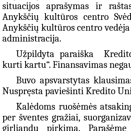
situacijos aprašymas ir rašt
Anykščių kultūros centro Svė
Anykščių kultūros centro vedėja 
administracija.
Užpildyta paraiška Kredit
kurti kartu“. Finansavimas negau
Buvo apsvarstytas klausima
Nuspręsta paviešinti Kredito Un
Kalėdoms ruošėmės atsaking
per šventes gražiai, suorganiza
girliandų pirkimą. Parašėme