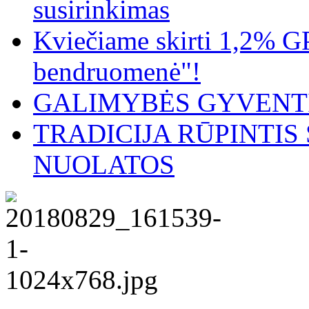
susirinkimas
Kviečiame skirti 1,2% G
bendruomenė"!
GALIMYBĖS GYVENTI
TRADICIJA RŪPINTI
NUOLATOS