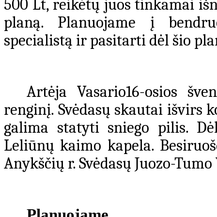
500 Lt, reikėtų juos tinkamai iš
planą. Planuojame į bendru
specialistą ir pasitarti dėl šio p
Artėja Vasario16-osios šv
renginį. Svėdasų skautai išvirs k
galima statyti sniego pilis. D
Leliūnų kaimo kapela. Besiruo
Anykščių r. Svėdasų Juozo-Tumo 
Planuojame