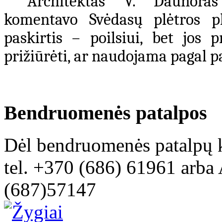
Architektas V. Daunora
komentavo Svėdasų plėtros p
paskirtis – poilsiui, bet jos 
prižiūrėti, ar naudojama pagal pas
Bendruomenės patalpos
Dėl bendruomenės patalpų k
tel. +370 (686) 61961 arba 
(687)57147