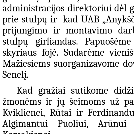
administracijos direktoriui dėl 
prie stulpų ir kad UAB „Anykšči
prijungimo ir montavimo da
stulpų girliandas. Papuošėm
skyriaus fojė. Sudarėme vieni
Mažiesiems suorganizavome dov
Senelį.
Kad gražiai sutikome didž
žmonėms ir jų šeimoms už par
Kviklienei, Rūtai ir Ferdinand
Algimantui Puoliui, Arūnui 