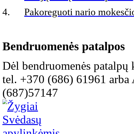
4.
Pakoreguoti nario mokesči
Bendruomenės patalpos
Dėl bendruomenės patalpų k
tel. +370 (686) 61961 arba 
(687)57147