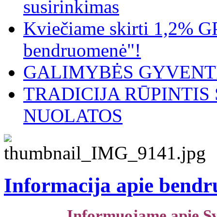
susirinkimas
Kviečiame skirti 1,2% G
bendruomenė"!
GALIMYBĖS GYVENTI
TRADICIJA RŪPINTI
NUOLATOS
Informacija apie bendr
Informuojame apie S