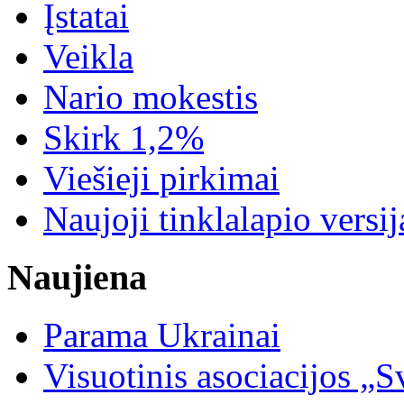
Įstatai
Veikla
Nario mokestis
Skirk 1,2%
Viešieji pirkimai
Naujoji tinklalapio versij
Naujiena
Parama Ukrainai
Visuotinis asociacijos 