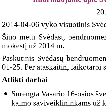
20
2014-04-06 vyko visuotinis Svė
Šiuo metu Svėdasų bendruomenė
mokestį už 2014 m.
Paskutinis Svėdasų bendruomenė
01-25. Per ataskaitinį laikotarpį
Atlikti darbai
Surengta Vasario 16-osios šv
kaimo saviveiklininkams už k