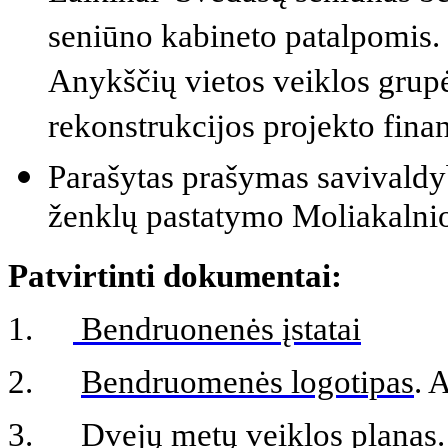
seniūno kabineto patalpomis
Anykščių vietos veiklos grup
rekonstrukcijos projekto fina
Parašytas prašymas savivaldyb
ženklų pastatymo Moliakalnio 
Patvirtinti dokumentai:
1.
Bendruonenės įstatai
2.
Bendruomenės logotipas
. 
3.
Dvejų metų veiklos planas.