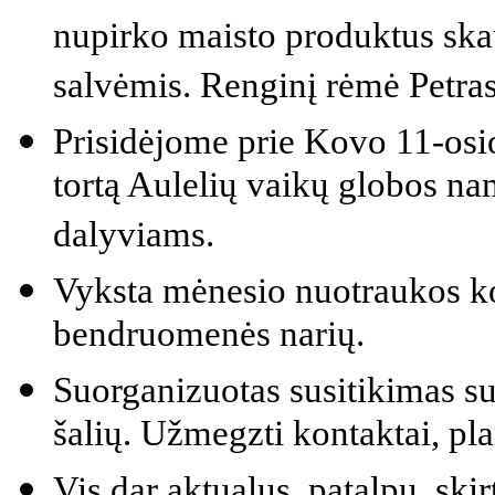
nupirko maisto produktus skau
salvėmis. Renginį rėmė Petra
Prisidėjome prie Kovo 11-os
tortą Aulelių vaikų globos na
dalyviams.
Vyksta mėnesio nuotraukos ko
bendruomenės narių.
Suorganizuotas susitikimas s
šalių. Užmegzti kontaktai, pl
Vis dar aktualus patalpų, skir