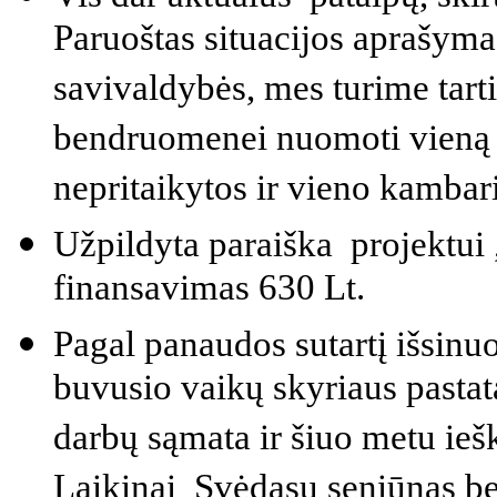
Paruoštas situacijos aprašyma
savivaldybės, mes turime tarti
bendruomenei nuomoti vieną 
nepritaikytos ir vieno kambar
Užpildyta paraiška projektui
finansavimas 630 Lt.
Pagal panaudos sutartį išsi
buvusio vaikų skyriaus pastatą
darbų sąmata ir šiuo metu ieš
Laikinai Svėdasų seniūnas b