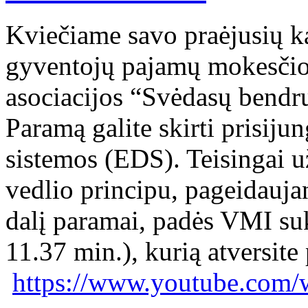
Kviečiame savo praėjusių 
gyventojų pajamų mokesčio da
asociacijos “Svėdasų bendr
Paramą galite skirti prisiju
sistemos (EDS). Teisingai 
vedlio principu, pageidauja
dalį paramai, padės VMI suk
11.37 min.), kurią atversit
https://www.youtube.com/