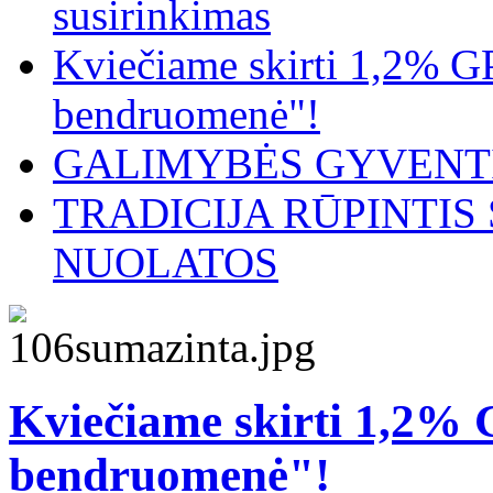
susirinkimas
Kviečiame skirti 1,2% G
bendruomenė"!
GALIMYBĖS GYVENTI
TRADICIJA RŪPINTI
NUOLATOS
Kviečiame skirti 1,2%
bendruomenė"!