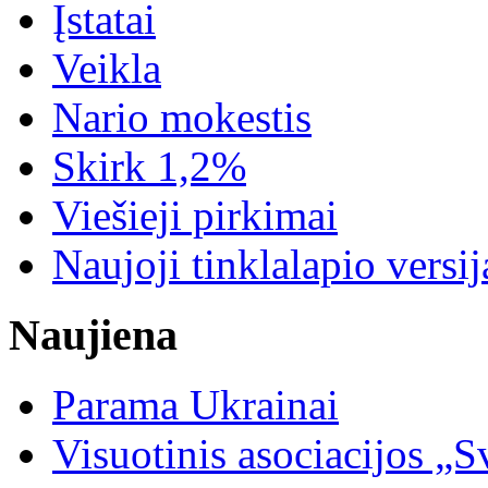
Įstatai
Veikla
Nario mokestis
Skirk 1,2%
Viešieji pirkimai
Naujoji tinklalapio versij
Naujiena
Parama Ukrainai
Visuotinis asociacijos 