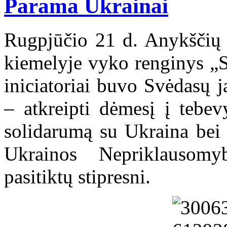
Parama Ukrainai
Rugpjūčio 21 d. Anykščių 
kiemelyje vyko renginys „S
iniciatoriai buvo Svėdasų 
– atkreipti dėmesį į tebev
solidarumą su Ukraina bei 
Ukrainos Nepriklausomy
pasitiktų stipresni.