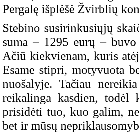
Pergalę išplėšė Žvirblių ko
Stebino susirinkusiųjų skai
suma – 1295 eurų – buvo p
Ačiū kiekvienam, kuris atėj
Esame stipri, motyvuota be
nuošalyje. Tačiau nereiki
reikalinga kasdien, todėl 
prisidėti tuo, kuo galim, n
bet ir mūsų nepriklausomyb