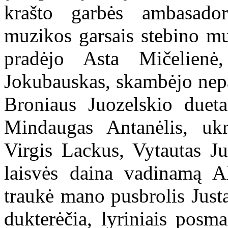
krašto garbės ambasadori
muzikos garsais stebino mu
pradėjo Asta Mičelienė,
Jokubauskas, skambėjo nep
Broniaus Juozelskio dueta
Mindaugas Antanėlis, ukr
Virgis Lackus, Vytautas Ju
laisvės daina vadinamą A
traukė mano pusbrolis Just
dukterėčia, lyriniais posma