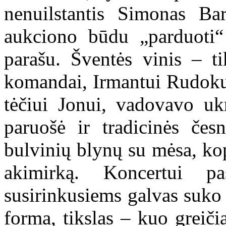
nenuilstantis Simonas Ba
aukciono būdu „parduoti“
parašu. Šventės vinis – tik
komandai, Irmantui Rudoku
tėčiui Jonui, vadovavo ukr
paruošė ir tradicinės čes
bulvinių blynų su mėsa, kop
akimirką. Koncertui pa
susirinkusiems galvas suko
forma, tikslas – kuo greič