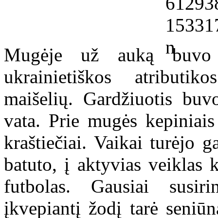
Mugėje už auką buvo 
ukrainietiškos atributi
maišelių. Gardžiuotis buv
vata. Prie mugės kepiniais 
kraštiečiai. Vaikai turėjo 
batuto, į aktyvias veiklas 
futbolas. Gausiai susir
įkvepiantį žodį tarė seniū