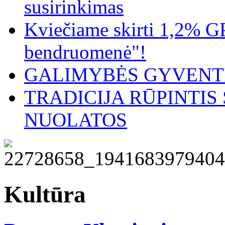
susirinkimas
Kviečiame skirti 1,2% G
bendruomenė"!
GALIMYBĖS GYVENTI
TRADICIJA RŪPINTI
NUOLATOS
Kultūra