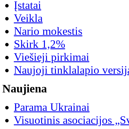
Įstatai
Veikla
Nario mokestis
Skirk 1,2%
Viešieji pirkimai
Naujoji tinklalapio versij
Naujiena
Parama Ukrainai
Visuotinis asociacijos 