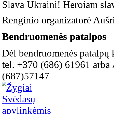
Slava Ukraini! Heroiam sla
Renginio organizatorė Aušr
Bendruomenės patalpos
Dėl bendruomenės patalpų k
tel. +370 (686) 61961 arba 
(687)57147