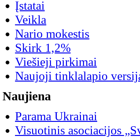
Įstatai
Veikla
Nario mokestis
Skirk 1,2%
Viešieji pirkimai
Naujoji tinklalapio versij
Naujiena
Parama Ukrainai
Visuotinis asociacijos 