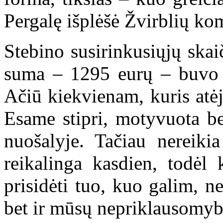
Pergalę išplėšė Žvirblių ko
Stebino susirinkusiųjų skai
suma – 1295 eurų – buvo p
Ačiū kiekvienam, kuris atėj
Esame stipri, motyvuota be
nuošalyje. Tačiau nereiki
reikalinga kasdien, todėl 
prisidėti tuo, kuo galim, n
bet ir mūsų nepriklausomyb