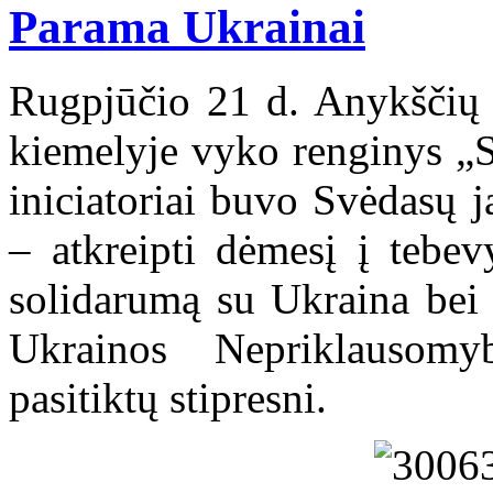
Parama Ukrainai
Rugpjūčio 21 d. Anykščių 
kiemelyje vyko renginys „S
iniciatoriai buvo Svėdasų 
– atkreipti dėmesį į tebev
solidarumą su Ukraina bei 
Ukrainos Nepriklausomy
pasitiktų stipresni.