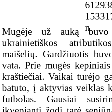
Mugėje už auką buvo 
ukrainietiškos atributi
maišelių. Gardžiuotis buv
vata. Prie mugės kepiniais 
kraštiečiai. Vaikai turėjo 
batuto, į aktyvias veiklas 
futbolas. Gausiai susir
įkvepiantį žodį tarė seniū