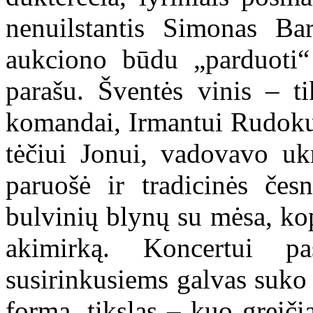
nenuilstantis Simonas Ba
aukciono būdu „parduoti“
parašu. Šventės vinis – tik
komandai, Irmantui Rudoku
tėčiui Jonui, vadovavo ukr
paruošė ir tradicinės čes
bulvinių blynų su mėsa, kop
akimirką. Koncertui pa
susirinkusiems galvas suko
forma, tikslas – kuo greič