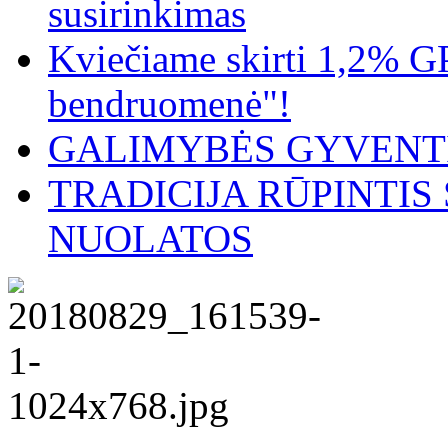
susirinkimas
Kviečiame skirti 1,2% G
bendruomenė"!
GALIMYBĖS GYVENTI
TRADICIJA RŪPINTI
NUOLATOS