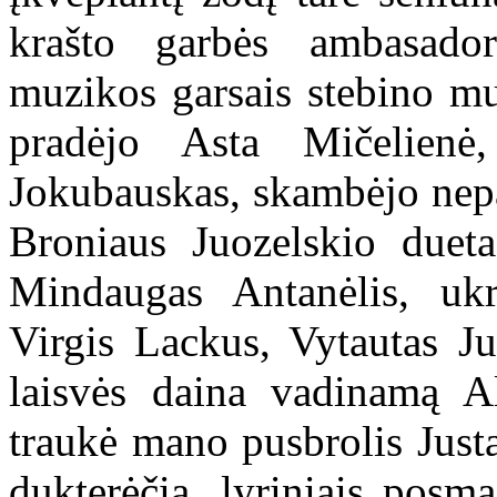
krašto garbės ambasadori
muzikos garsais stebino mu
pradėjo Asta Mičelienė,
Jokubauskas, skambėjo nep
Broniaus Juozelskio dueta
Mindaugas Antanėlis, ukr
Virgis Lackus, Vytautas Ju
laisvės daina vadinamą A
traukė mano pusbrolis Just
dukterėčia, lyriniais posma