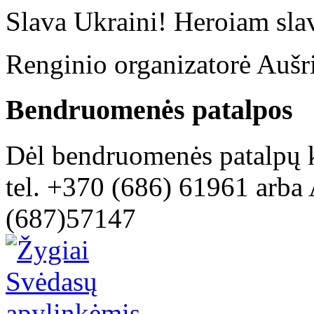
Slava Ukraini! Heroiam sla
Renginio organizatorė Aušr
Bendruomenės patalpos
Dėl bendruomenės patalpų k
tel. +370 (686) 61961 arba 
(687)57147