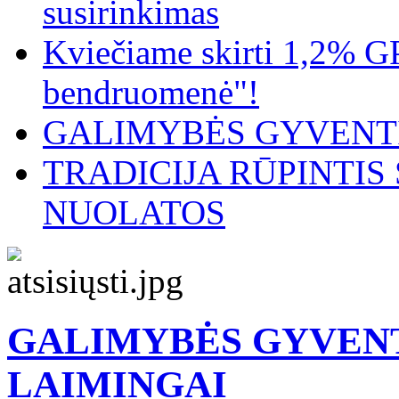
susirinkimas
Kviečiame skirti 1,2% G
bendruomenė"!
GALIMYBĖS GYVENTI
TRADICIJA RŪPINTI
NUOLATOS
GALIMYBĖS GYVENT
LAIMINGAI