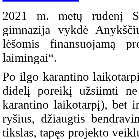
2021 m. metų rudenį S
gimnazija vykdė Anykščių
lėšomis finansuojamą pr
laimingai“.
Po ilgo karantino laikotar
didelį poreikį užsiimti ne
karantino laikotarpį), bet i
ryšius, džiaugtis bendravi
tikslas, tapęs projekto veik