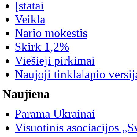
Įstatai
Veikla
Nario mokestis
Skirk 1,2%
Viešieji pirkimai
Naujoji tinklalapio versij
Naujiena
Parama Ukrainai
Visuotinis asociacijos 