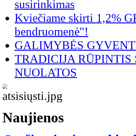
susirinkimas
Kviečiame skirti 1,2% G
bendruomenė"!
GALIMYBĖS GYVENTI
TRADICIJA RŪPINTI
NUOLATOS
Naujienos