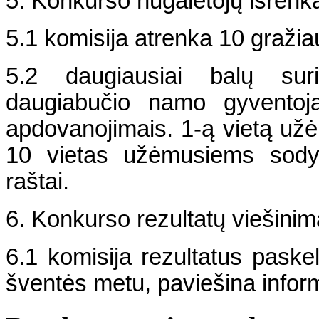
5. Konkurso nugalėtojų išren
5.1 komisija atrenka 10 gražia
5.2 daugiausiai balų sur
daugiabučio namo gyventoja
apdovanojimais. 1-ą vietą užė
10 vietas užėmusiems sodyb
raštai.
6. Konkurso rezultatų viešinim
6.1 komisija rezultatus pask
šventės metu, paviešina inform