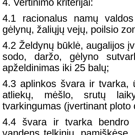
4. Vertinimo kriterijai:
4.1 racionalus namų valdos
gėlynų, žaliųjų vejų, poilsio zo
4.2 Želdynų būklė, augalijos 
sodo, daržo, gėlyno sutvar
apželdinimas iki 25 balų;
4.3 aplinkos švara ir tvarka, 
atliekų, mėšlo, srutų lai
tvarkingumas (įvertinant ploto d
4.4 švara ir tvarka bendro 
vandens telkinių, pamiškėse, 