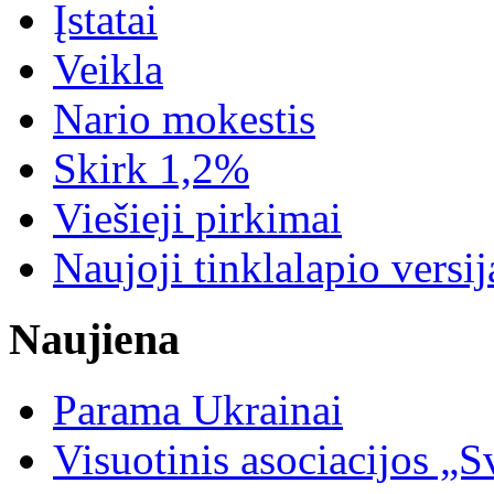
Įstatai
Veikla
Nario mokestis
Skirk 1,2%
Viešieji pirkimai
Naujoji tinklalapio versij
Naujiena
Parama Ukrainai
Visuotinis asociacijos 