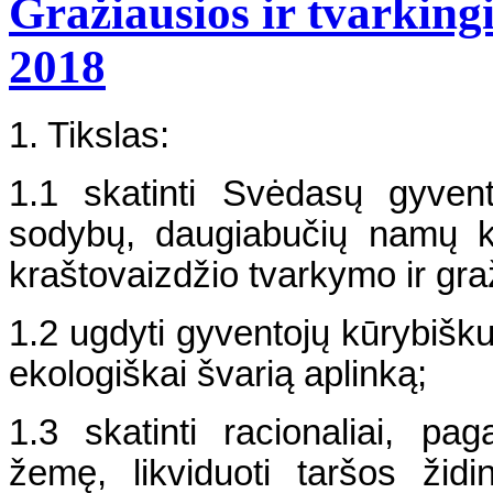
Gražiausios ir tvarkin
2018
1. Tikslas:
1.1 skatinti Svėdasų gyven
sodybų, daugiabučių namų kiem
kraštovaizdžio tvarkymo ir graž
1.2 ugdyti gyventojų kūrybišku
ekologiškai švarią aplinką;
1.3 skatinti racionaliai, pa
žemę, likviduoti taršos žid